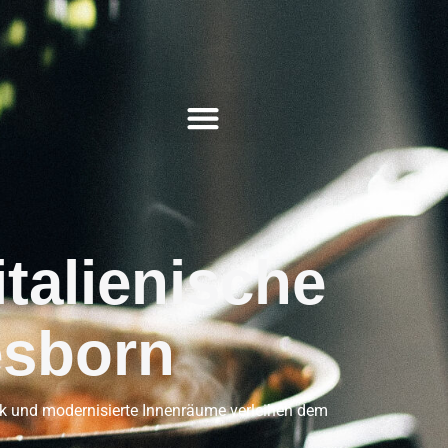
italienische
esborn
werk und modernisierte Innenräume verleihen dem