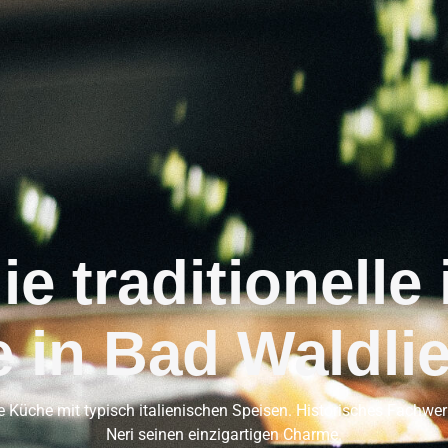
e traditionelle 
 in Bad Waldli
sche Küche mit typisch italienischen Speisen. Historisches Fach
Neri seinen einzigartigen Charme.